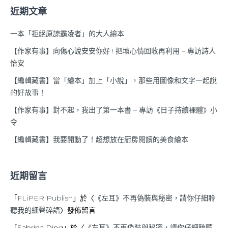
近期文章
一本「拒絕原諒霸凌者」的大人繪本
【作家有事】向傷心說安安你好 ! 把壞心情回收再利用 – 專訪詩人
怡安
【編輯藏書】當「繪本」加上「小說」，那些用圖像和文字一起說
的好故事！
【作家有事】對不起，我出了第一本書 – 專訪《日子持續裸體》小
令
【編輯藏書】我要開動了！超想放在廚房閱讀的美食繪本
近期留言
「
FLiPER Publish
」於〈
《左耳》不再偽裝與秘密，請你仔細聆
聽我的細聲碎語
〉發佈留言
「
Sabrina Ding
」於〈
《左耳》不再偽裝與秘密，請你仔細聆聽