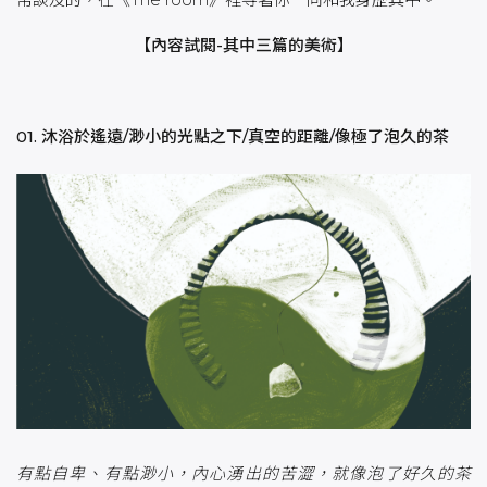
【內容試閱-其中三篇的美術】
01. 沐浴於遙遠/渺小的光點之下/真空的距離/像極了泡久的茶
有點自卑、有點渺小，內心湧出的苦澀，就像泡了好久的茶