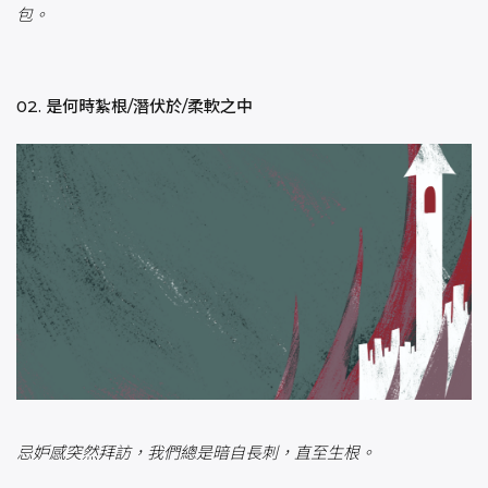
包。
02. 是何時紮根/潛伏於/柔軟之中
忌妒感突然拜訪，我們總是暗自長刺，直至生根。