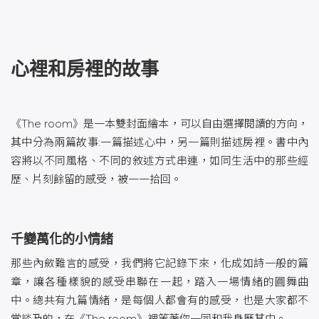
心裡和房裡的故事
《The room》是一本雙封面繪本，可以自由選擇閱讀的方向，
其中分為兩篇故事:一篇描述心中，另一篇則描述房裡。書中內
容將以不同風格、不同的敘述方式串連，如同生活中的那些經
歷、片刻餘留的感受，被一一拾回。
千變萬化的小情緒
那些內斂難言的感受，我們將它記錄下來，化成如詩一般的篇
章，讓各種樣貌的感受串聯在一起，踏入一場情緒的圓舞曲
中。總共有九篇情緒，是每個人都會有的感受，也是大家都不
常談及的，在《The room》裡等著你一同和我身歷其中。