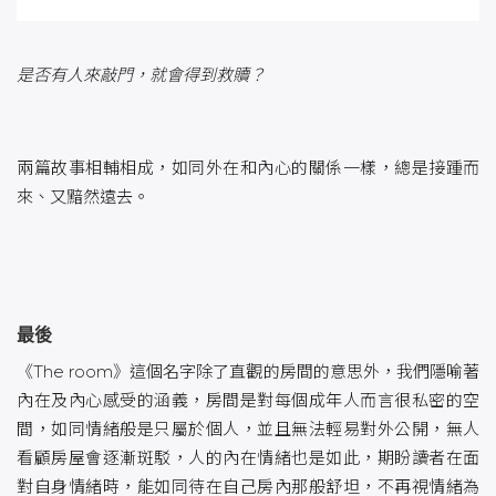
是否有人來敲門，就會得到救贖？
兩篇故事相輔相成，如同外在和內心的關係一樣，總是接踵而
來、又黯然遠去。
最後
《The room》這個名字除了直觀的房間的意思外，我們隱喻著
內在及內心感受的涵義，房間是對每個成年人而言很私密的空
間，如同情緒般是只屬於個人，並且無法輕易對外公開，無人
看顧房屋會逐漸斑駁，人的內在情緒也是如此，期盼讀者在面
對自身情緒時，能如同待在自己房內那般舒坦，不再視情緒為