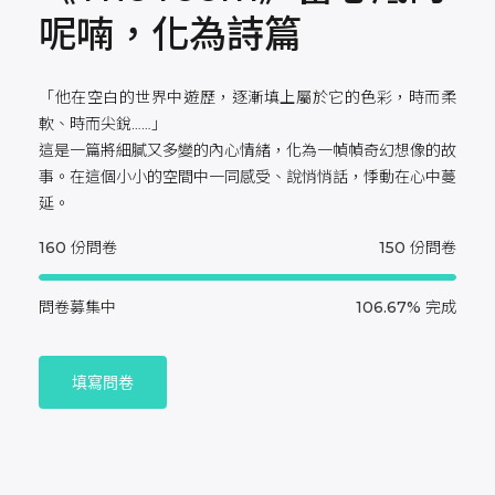
呢喃，化為詩篇
「他在空白的世界中遊歷，逐漸填上屬於它的色彩，時而柔
軟、時而尖銳……」
這是一篇將細膩又多變的內心情緒，化為一幀幀奇幻想像的故
事。在這個小小的空間中一同感受、說悄悄話，悸動在心中蔓
延。
160
份問卷
150
份問卷
問卷募集中
106.67%
完成
填寫問卷