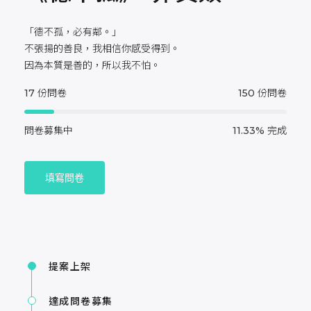
「德不孤，必有鄰。」
不張揚的善良，我相信你感受得到。
因為本質是善的，所以我不怕。
17
份問卷
150
份問卷
問卷募集中
11.33%
完成
填寫問卷
提案上架
達成問卷募集