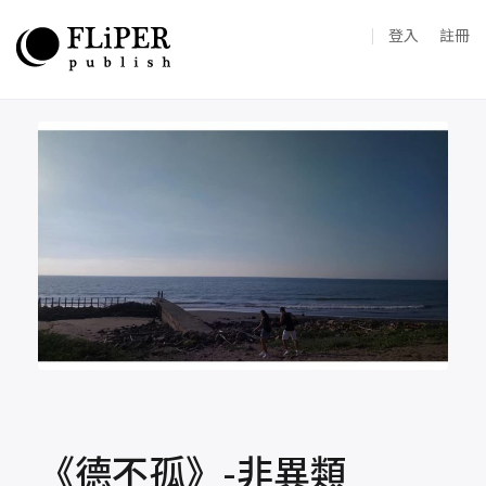
登入
註冊
《德不孤》-非異類